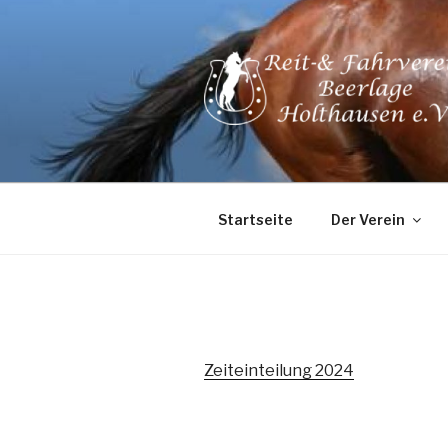
Zum
Inhalt
springen
Startseite
Der Verein
Zeiteinteilung 2024