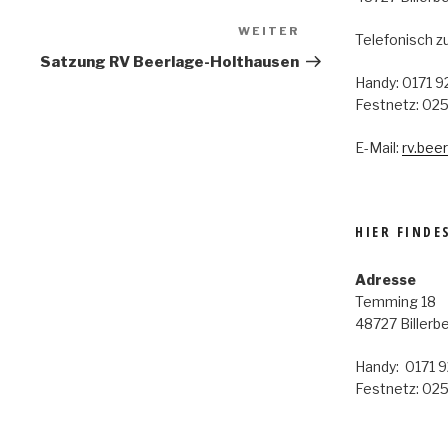
WEITER
Nächster
Telefonisch z
Beitrag
Satzung RV Beerlage-Holthausen
Handy: 0171 
Festnetz: 02
E-Mail:
rv.bee
HIER FINDE
Adresse
Temming 18
48727 Billerb
Handy: 0171 
Festnetz: 02