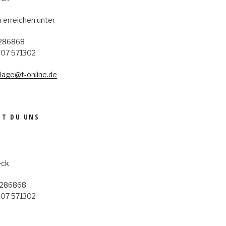
u erreichen unter
9286868
507 571302
rlage@t-online.de
ST DU UNS
eck
9286868
507 571302