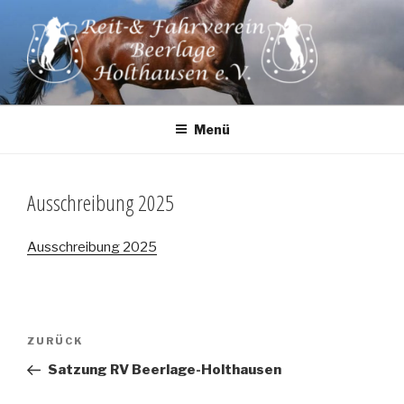
Zum
Inhalt
springen
Menü
Ausschreibung 2025
Ausschreibung 2025
Beitragsnavigation
Vorheriger
ZURÜCK
Beitrag
Satzung RV Beerlage-Holthausen