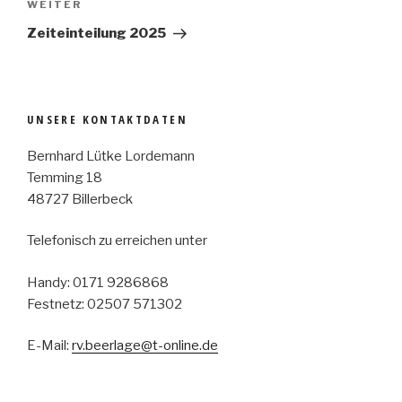
Nächster
WEITER
Beitrag
Zeiteinteilung 2025
UNSERE KONTAKTDATEN
Bernhard Lütke Lordemann
Temming 18
48727 Billerbeck
Telefonisch zu erreichen unter
Handy: 0171 9286868
Festnetz: 02507 571302
E-Mail:
rv.beerlage@t-online.de