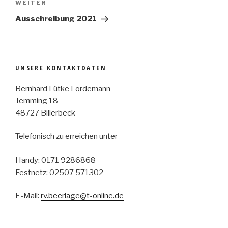
Nächster
WEITER
Beitrag
Ausschreibung 2021
UNSERE KONTAKTDATEN
Bernhard Lütke Lordemann
Temming 18
48727 Billerbeck
Telefonisch zu erreichen unter
Handy: 0171 9286868
Festnetz: 02507 571302
E-Mail:
rv.beerlage@t-online.de