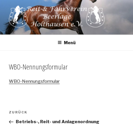
Zum
Inhalt
springen
Menü
WBO-Nennungsformular
WBO-Nennungsformular
Beitragsnavigation
Vorheriger
ZURÜCK
Beitrag
Betriebs-, Reit- und Anlagenordnung